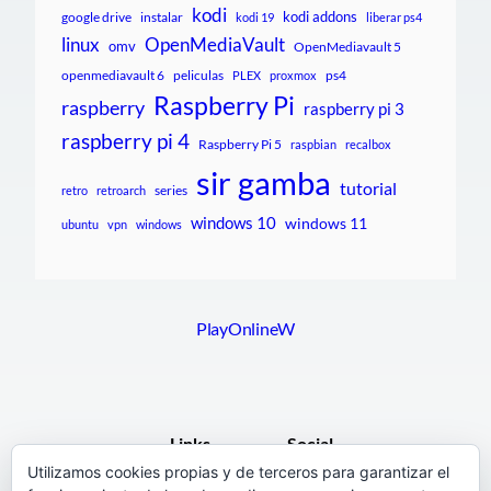
kodi
kodi addons
google drive
instalar
kodi 19
liberar ps4
linux
OpenMediaVault
omv
OpenMediavault 5
openmediavault 6
peliculas
ps4
PLEX
proxmox
Raspberry Pi
raspberry
raspberry pi 3
raspberry pi 4
Raspberry Pi 5
raspbian
recalbox
sir gamba
tutorial
series
retro
retroarch
windows 10
windows 11
ubuntu
vpn
windows
PlayOnlineW
Links
Social
Utilizamos cookies propias y de terceros para garantizar el