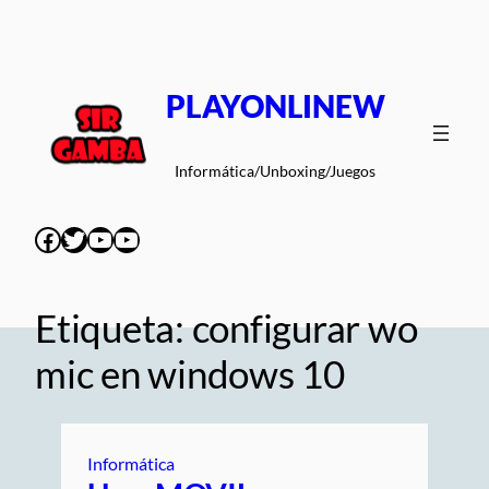
Saltar
al
contenido
PLAYONLINEW
Informática/Unboxing/Juegos
Facebook
Twitter
YouTube
YouTube
Etiqueta:
configurar wo
mic en windows 10
Informática