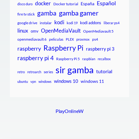
Español
docker
España
Docker tutorial
disco duro
gamba gamer
gamba
fire tv stick
kodi
kodi addons
google drive
instalar
kodi 19
liberar ps4
linux
OpenMediaVault
omv
OpenMediavault 5
openmediavault 6
peliculas
ps4
PLEX
proxmox
Raspberry Pi
raspberry
raspberry pi 3
raspberry pi 4
Raspberry Pi 5
raspbian
recalbox
sir gamba
tutorial
series
retro
retroarch
windows 10
windows 11
ubuntu
vpn
windows
PlayOnlineW