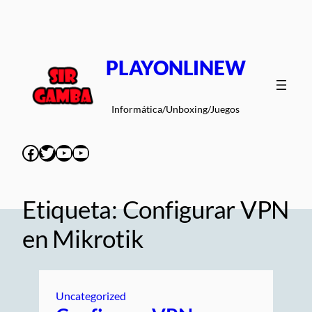
Saltar
al
contenido
PLAYONLINEW
Informática/Unboxing/Juegos
Facebook
Twitter
YouTube
YouTube
Etiqueta:
Configurar VPN
en Mikrotik
Uncategorized