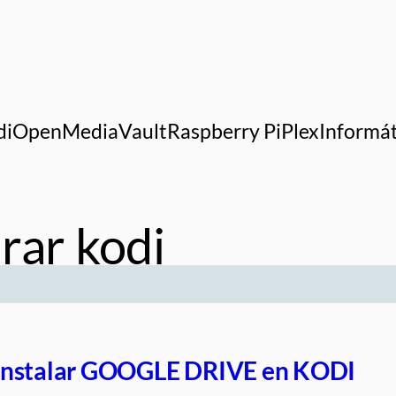
di
OpenMediaVault
Raspberry Pi
Plex
Informát
rar kodi
nstalar GOOGLE DRIVE en KODI