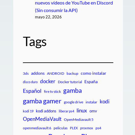
nuevos vídeos de YouTube en Discord
(Sin consumir la API)
mayo 22, 2026
Tags
addons
como instalar
3ds
ANDROID
backup
docker
España
Docker tutorial
disco duro
gamba
Español
fire tv stick
gamba gamer
kodi
google drive
instalar
linux
kodi addons
omv
kodi 19
liberar ps4
OpenMediaVault
OpenMediavault 5
openmediavault 6
peliculas
ps4
PLEX
proxmox