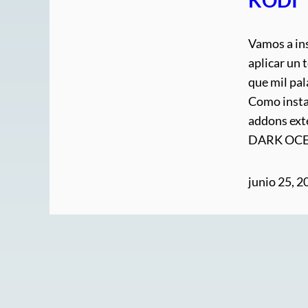
Vamos a i
aplicar un
que mil pal
Como insta
addons ext
DARK OCE
junio 25, 2