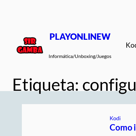
Saltar
al
contenido
PLAYONLINEW
Ko
Informática/Unboxing/Juegos
Etiqueta:
configu
Kodi
Como i