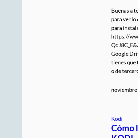
Buenas a t
para ver l
para instal
https://w
QqJ8C_E&ab
Google Dri
tienes que 
o de tercer
noviembre 
Kodi
Cómo 
KODI