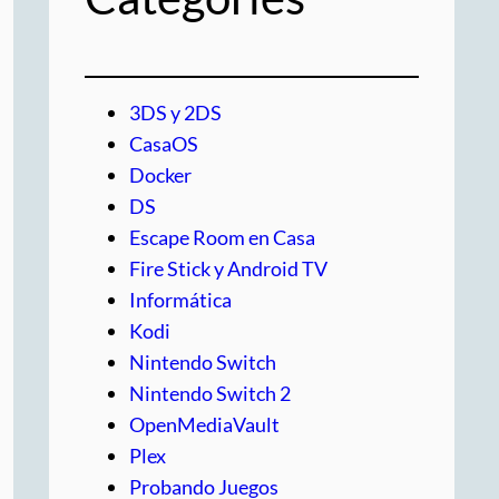
3DS y 2DS
CasaOS
Docker
DS
Escape Room en Casa
Fire Stick y Android TV
Informática
Kodi
Nintendo Switch
Nintendo Switch 2
OpenMediaVault
Plex
Probando Juegos