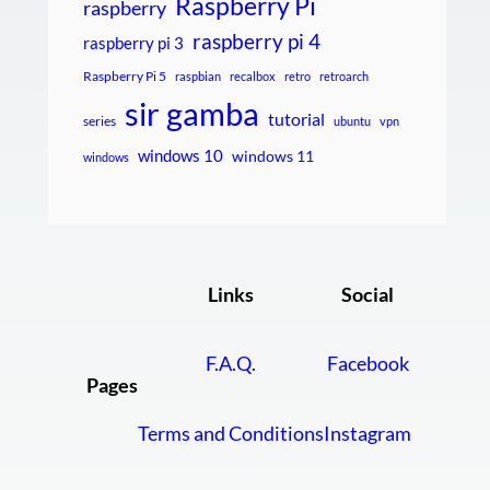
Raspberry Pi
raspberry
raspberry pi 4
raspberry pi 3
Raspberry Pi 5
raspbian
recalbox
retro
retroarch
sir gamba
tutorial
series
ubuntu
vpn
windows 10
windows 11
windows
Links
Social
F.A.Q.
Facebook
Pages
Terms and Conditions
Instagram