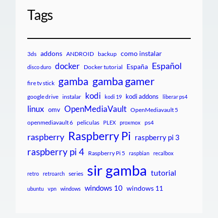
Tags
addons
como instalar
3ds
ANDROID
backup
Español
docker
España
Docker tutorial
disco duro
gamba gamer
gamba
fire tv stick
kodi
kodi addons
google drive
instalar
kodi 19
liberar ps4
linux
OpenMediaVault
omv
OpenMediavault 5
openmediavault 6
peliculas
ps4
PLEX
proxmox
Raspberry Pi
raspberry
raspberry pi 3
raspberry pi 4
Raspberry Pi 5
raspbian
recalbox
sir gamba
tutorial
series
retro
retroarch
windows 10
windows 11
ubuntu
vpn
windows