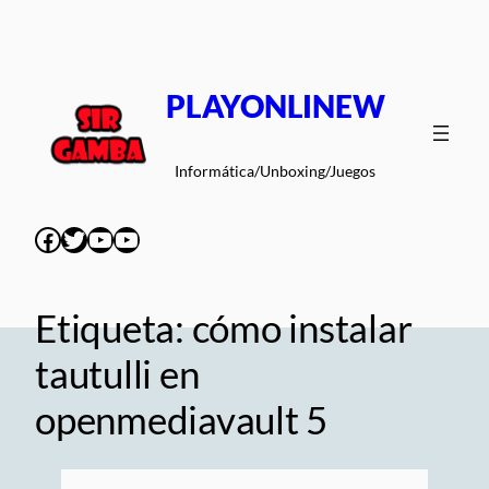
Saltar
al
contenido
PLAYONLINEW
Informática/Unboxing/Juegos
Facebook
Twitter
YouTube
YouTube
Etiqueta:
cómo instalar
tautulli en
openmediavault 5