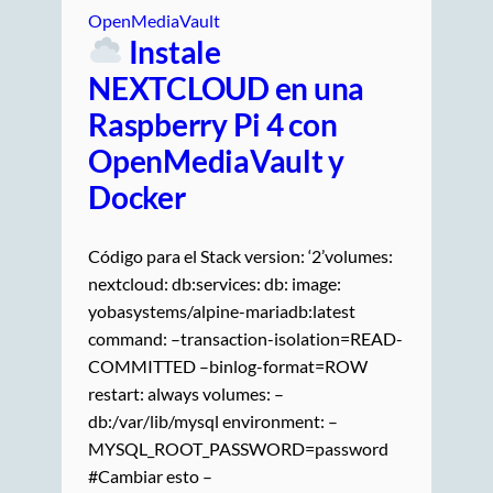
OpenMediaVault
Instale
NEXTCLOUD en una
Raspberry Pi 4 con
OpenMediaVault y
Docker
Código para el Stack version: ‘2’volumes:
nextcloud: db:services: db: image:
yobasystems/alpine-mariadb:latest
command: –transaction-isolation=READ-
COMMITTED –binlog-format=ROW
restart: always volumes: –
db:/var/lib/mysql environment: –
MYSQL_ROOT_PASSWORD=password
#Cambiar esto –