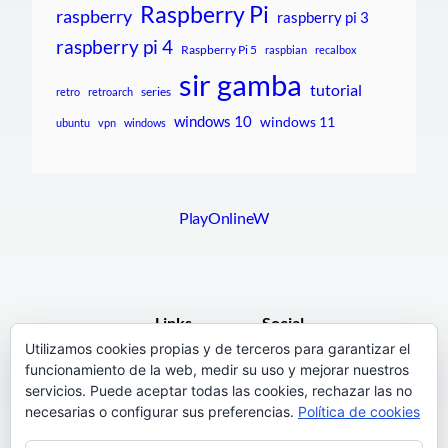
Raspberry Pi
raspberry
raspberry pi 3
raspberry pi 4
Raspberry Pi 5
raspbian
recalbox
sir gamba
tutorial
series
retro
retroarch
windows 10
windows 11
ubuntu
vpn
windows
PlayOnlineW
Links
Social
Utilizamos cookies propias y de terceros para garantizar el
funcionamiento de la web, medir su uso y mejorar nuestros
F.A.Q.
Facebook
servicios. Puede aceptar todas las cookies, rechazar las no
Pages
necesarias o configurar sus preferencias.
Política de cookies
Terms and Conditions
Instagram