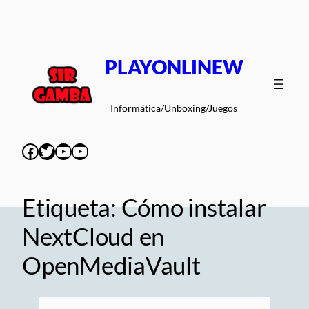
Saltar
al
contenido
PLAYONLINEW
Informática/Unboxing/Juegos
Facebook
Twitter
YouTube
YouTube
Etiqueta:
Cómo instalar
NextCloud en
OpenMediaVault