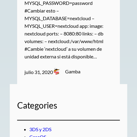
MYSQL_PASSWORD=password
#Cambiar esto –
MYSQL_DATABASE=nextcloud –
MYSQL_USER=nextcloud app: image:
nextcloud ports: – 8080:80 links: – db
volumes: – nextcloud:/var/www/html
#Cambie ‘nextcloud’ a su volumen de
unidad externa si está disponible…
Gamba
julio 31, 2020
Categories
3DS y 2DS
CasaOS