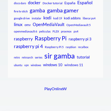
Español
docker
España
Docker tutorial
disco duro
gamba gamer
gamba
fire tv stick
kodi
kodi addons
google drive
instalar
kodi 19
liberar ps4
linux
OpenMediaVault
omv
OpenMediavault 5
openmediavault 6
peliculas
ps4
PLEX
proxmox
Raspberry Pi
raspberry
raspberry pi 3
raspberry pi 4
Raspberry Pi 5
raspbian
recalbox
sir gamba
tutorial
series
retro
retroarch
windows 10
windows 11
ubuntu
vpn
windows
PlayOnlineW