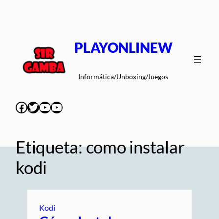
Saltar
al
contenido
PLAYONLINEW
Informática/Unboxing/Juegos
Facebook
Twitter
YouTube
YouTube
Etiqueta:
como instalar
kodi
Kodi