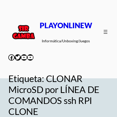
Saltar
al
contenido
PLAYONLINEW
Informática/Unboxing/Juegos
Facebook
Twitter
YouTube
YouTube
Etiqueta:
CLONAR
MicroSD por LÍNEA DE
COMANDOS ssh RPI
CLONE