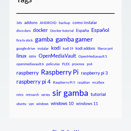
addons
como instalar
3ds
ANDROID
backup
Español
docker
España
Docker tutorial
disco duro
gamba gamer
gamba
fire tv stick
kodi
kodi addons
google drive
instalar
kodi 19
liberar ps4
linux
OpenMediaVault
omv
OpenMediavault 5
openmediavault 6
peliculas
ps4
PLEX
proxmox
Raspberry Pi
raspberry
raspberry pi 3
raspberry pi 4
Raspberry Pi 5
raspbian
recalbox
sir gamba
tutorial
series
retro
retroarch
windows 10
windows 11
ubuntu
vpn
windows