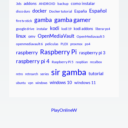
addons
como instalar
3ds
ANDROID
backup
Español
docker
España
Docker tutorial
disco duro
gamba gamer
gamba
fire tv stick
kodi
kodi addons
google drive
instalar
kodi 19
liberar ps4
linux
OpenMediaVault
omv
OpenMediavault 5
openmediavault 6
peliculas
ps4
PLEX
proxmox
Raspberry Pi
raspberry
raspberry pi 3
raspberry pi 4
Raspberry Pi 5
raspbian
recalbox
sir gamba
tutorial
series
retro
retroarch
windows 10
windows 11
ubuntu
vpn
windows
PlayOnlineW