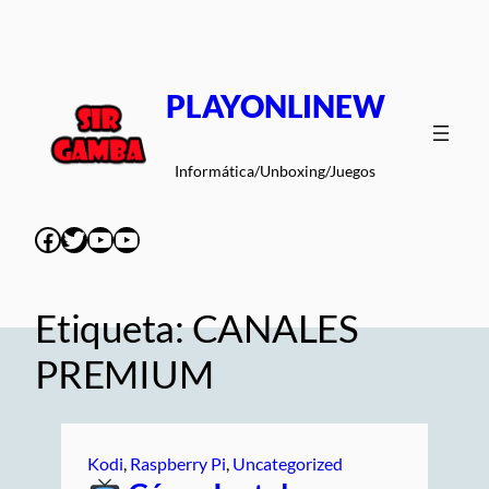
Saltar
al
contenido
PLAYONLINEW
Informática/Unboxing/Juegos
Facebook
Twitter
YouTube
YouTube
Etiqueta:
CANALES
PREMIUM
Kodi
, 
Raspberry Pi
, 
Uncategorized