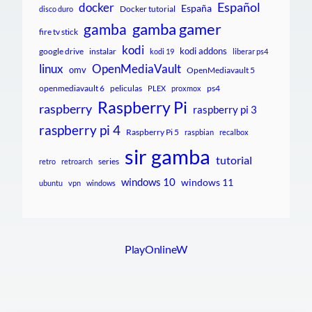
Español
docker
España
Docker tutorial
disco duro
gamba gamer
gamba
fire tv stick
kodi
kodi addons
google drive
instalar
kodi 19
liberar ps4
linux
OpenMediaVault
omv
OpenMediavault 5
openmediavault 6
peliculas
ps4
PLEX
proxmox
Raspberry Pi
raspberry
raspberry pi 3
raspberry pi 4
Raspberry Pi 5
raspbian
recalbox
sir gamba
tutorial
series
retro
retroarch
windows 10
windows 11
ubuntu
vpn
windows
PlayOnlineW