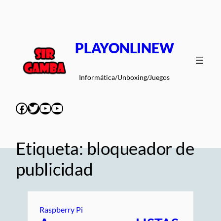
Saltar
al
contenido
PLAYONLINEW
Informática/Unboxing/Juegos
Facebook
Twitter
YouTube
YouTube
Etiqueta:
bloqueador de
publicidad
Raspberry Pi