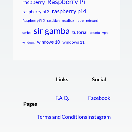
Raspberry Pi
raspberry
raspberry pi 4
raspberry pi 3
Raspberry Pi 5
raspbian
recalbox
retro
retroarch
sir gamba
tutorial
series
ubuntu
vpn
windows 10
windows 11
windows
Links
Social
F.A.Q.
Facebook
Pages
Terms and Conditions
Instagram