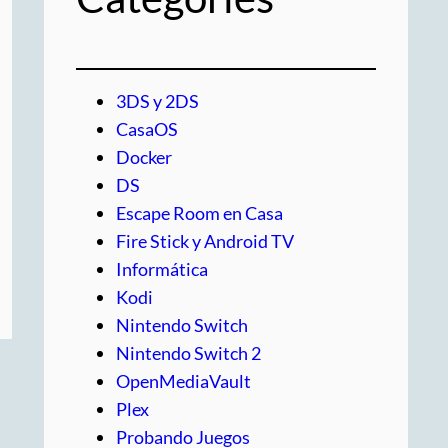
3DS y 2DS
CasaOS
Docker
DS
Escape Room en Casa
Fire Stick y Android TV
Informática
Kodi
Nintendo Switch
Nintendo Switch 2
OpenMediaVault
Plex
Probando Juegos