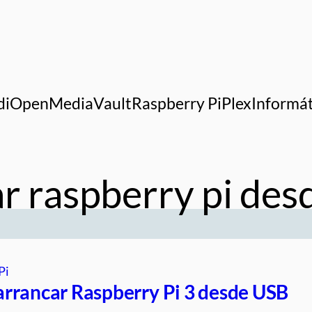
di
OpenMediaVault
Raspberry Pi
Plex
Informát
r raspberry pi des
Pi
rrancar Raspberry Pi 3 desde USB