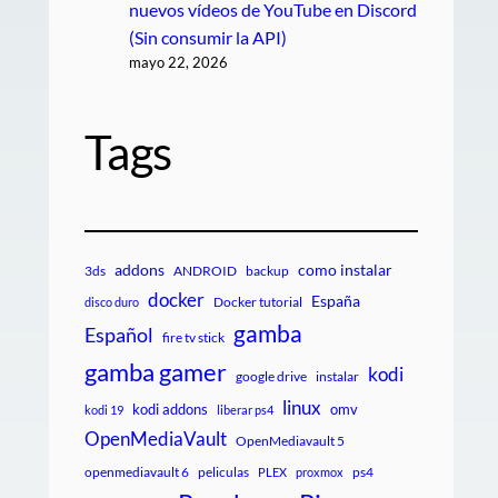
nuevos vídeos de YouTube en Discord
(Sin consumir la API)
mayo 22, 2026
Tags
addons
como instalar
3ds
ANDROID
backup
docker
España
Docker tutorial
disco duro
gamba
Español
fire tv stick
gamba gamer
kodi
google drive
instalar
linux
kodi addons
omv
kodi 19
liberar ps4
OpenMediaVault
OpenMediavault 5
openmediavault 6
peliculas
ps4
PLEX
proxmox