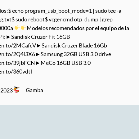
s:$ echo program_usb_boot_mode=1 | sudo tee -a
ig.txt$ sudo reboot$ vcgencmd otp_dump | grep
0000a
Modelos recomendados por el equipo de la
Pi:►Sandisk Cruzer Fit 16GB
mzn.to/2MCafcV►Sandisk Cruzer Blade 16Gb
mzn.to/2Q4i3X6►Samsung 32GB USB 3.0 drive
mzn.to/39jbFCN►MeCo 16GB USB 3.0
zn.to/360vdtI
Gamba
, 2023