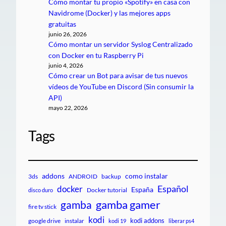
Cómo montar tu propio «Spotify» en casa con
Navidrome (Docker) y las mejores apps
gratuitas
junio 26, 2026
Cómo montar un servidor Syslog Centralizado
con Docker en tu Raspberry Pi
junio 4, 2026
Cómo crear un Bot para avisar de tus nuevos
vídeos de YouTube en Discord (Sin consumir la
API)
mayo 22, 2026
Tags
addons
como instalar
3ds
ANDROID
backup
Español
docker
España
Docker tutorial
disco duro
gamba gamer
gamba
fire tv stick
kodi
kodi addons
google drive
instalar
kodi 19
liberar ps4