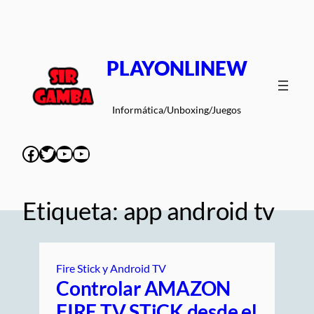
Saltar
al
contenido
PLAYONLINEW
Informática/Unboxing/Juegos
Facebook
Twitter
YouTube
YouTube
Etiqueta:
app android tv
Fire Stick y Android TV
Controlar AMAZON
FIRE TV STiCK desde el