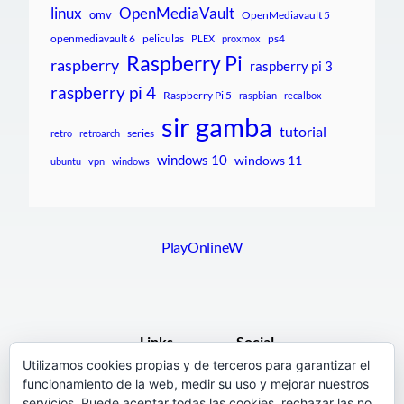
linux
OpenMediaVault
omv
OpenMediavault 5
openmediavault 6
peliculas
ps4
PLEX
proxmox
Raspberry Pi
raspberry
raspberry pi 3
raspberry pi 4
Raspberry Pi 5
raspbian
recalbox
sir gamba
tutorial
series
retro
retroarch
windows 10
windows 11
ubuntu
vpn
windows
PlayOnlineW
Links
Social
Utilizamos cookies propias y de terceros para garantizar el
funcionamiento de la web, medir su uso y mejorar nuestros
F.A.Q.
Facebook
servicios. Puede aceptar todas las cookies, rechazar las no