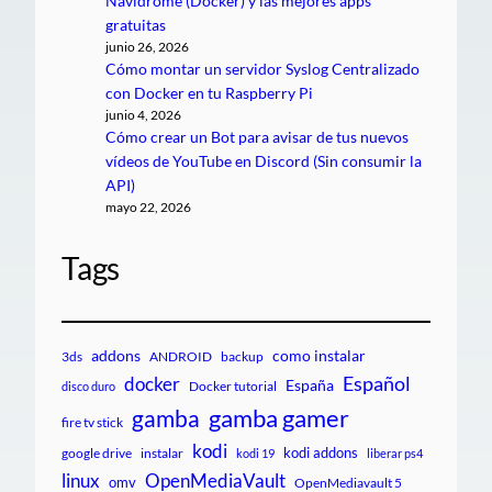
Navidrome (Docker) y las mejores apps
gratuitas
junio 26, 2026
Cómo montar un servidor Syslog Centralizado
con Docker en tu Raspberry Pi
junio 4, 2026
Cómo crear un Bot para avisar de tus nuevos
vídeos de YouTube en Discord (Sin consumir la
API)
mayo 22, 2026
Tags
addons
como instalar
3ds
ANDROID
backup
Español
docker
España
Docker tutorial
disco duro
gamba gamer
gamba
fire tv stick
kodi
kodi addons
google drive
instalar
kodi 19
liberar ps4
linux
OpenMediaVault
omv
OpenMediavault 5