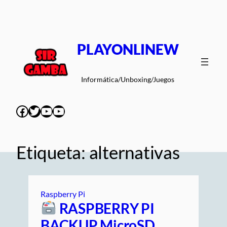
Saltar
al
contenido
PLAYONLINEW
Informática/Unboxing/Juegos
Facebook
Twitter
YouTube
YouTube
Etiqueta:
alternativas
Raspberry Pi
RASPBERRY PI
BACKUP MicroSD