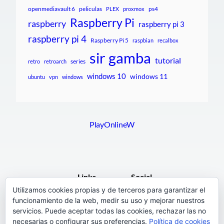
openmediavault 6
peliculas
ps4
PLEX
proxmox
Raspberry Pi
raspberry
raspberry pi 3
raspberry pi 4
Raspberry Pi 5
raspbian
recalbox
sir gamba
tutorial
series
retro
retroarch
windows 10
windows 11
ubuntu
vpn
windows
PlayOnlineW
Links
Social
Utilizamos cookies propias y de terceros para garantizar el
funcionamiento de la web, medir su uso y mejorar nuestros
F.A.Q.
Facebook
servicios. Puede aceptar todas las cookies, rechazar las no
Pages
necesarias o configurar sus preferencias.
Política de cookies