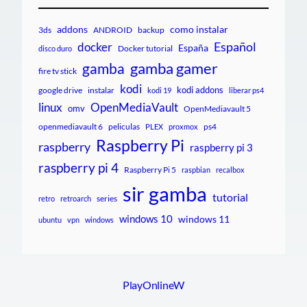
addons
como instalar
3ds
ANDROID
backup
Español
docker
España
Docker tutorial
disco duro
gamba gamer
gamba
fire tv stick
kodi
kodi addons
google drive
instalar
kodi 19
liberar ps4
linux
OpenMediaVault
omv
OpenMediavault 5
openmediavault 6
peliculas
ps4
PLEX
proxmox
Raspberry Pi
raspberry
raspberry pi 3
raspberry pi 4
Raspberry Pi 5
raspbian
recalbox
sir gamba
tutorial
series
retro
retroarch
windows 10
windows 11
ubuntu
vpn
windows
PlayOnlineW