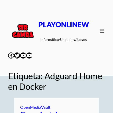
Saltar
al
contenido
PLAYONLINEW
Informática/Unboxing/Juegos
Facebook
Twitter
YouTube
YouTube
Etiqueta:
Adguard Home
en Docker
OpenMediaVault