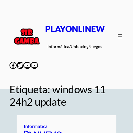
Saltar
al
contenido
PLAYONLINEW
Informática/Unboxing/Juegos
Facebook
Twitter
YouTube
YouTube
Etiqueta:
windows 11
24h2 update
Informática