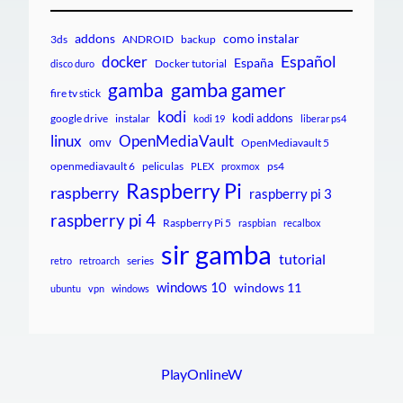
addons
como instalar
3ds
ANDROID
backup
Español
docker
España
Docker tutorial
disco duro
gamba gamer
gamba
fire tv stick
kodi
kodi addons
google drive
instalar
kodi 19
liberar ps4
linux
OpenMediaVault
omv
OpenMediavault 5
openmediavault 6
peliculas
ps4
PLEX
proxmox
Raspberry Pi
raspberry
raspberry pi 3
raspberry pi 4
Raspberry Pi 5
raspbian
recalbox
sir gamba
tutorial
series
retro
retroarch
windows 10
windows 11
ubuntu
vpn
windows
PlayOnlineW