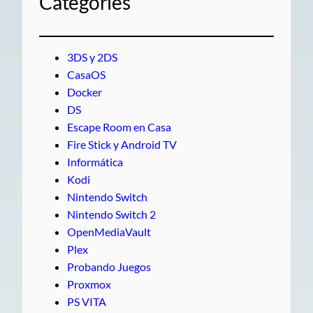
Categories
3DS y 2DS
CasaOS
Docker
DS
Escape Room en Casa
Fire Stick y Android TV
Informática
Kodi
Nintendo Switch
Nintendo Switch 2
OpenMediaVault
Plex
Probando Juegos
Proxmox
PS VITA