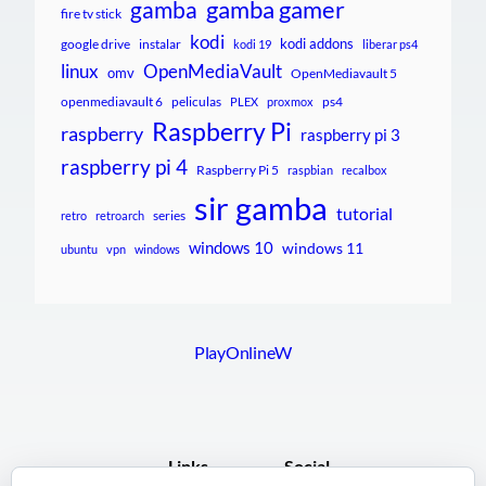
gamba gamer
gamba
fire tv stick
kodi
kodi addons
google drive
instalar
kodi 19
liberar ps4
linux
OpenMediaVault
omv
OpenMediavault 5
openmediavault 6
peliculas
ps4
PLEX
proxmox
Raspberry Pi
raspberry
raspberry pi 3
raspberry pi 4
Raspberry Pi 5
raspbian
recalbox
sir gamba
tutorial
series
retro
retroarch
windows 10
windows 11
ubuntu
vpn
windows
PlayOnlineW
Links
Social