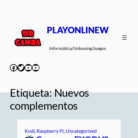
Saltar
al
contenido
PLAYONLINEW
Informática/Unboxing/Juegos
Facebook
Twitter
YouTube
YouTube
Etiqueta:
Nuevos
complementos
Kodi
, 
Raspberry Pi
, 
Uncategorized