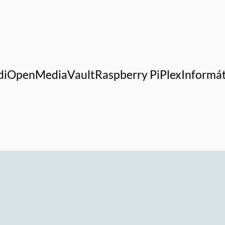
di
OpenMediaVault
Raspberry Pi
Plex
Informát