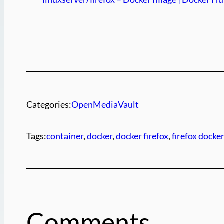
Categories:
OpenMediaVault
Tags:
container
, 
docker
, 
docker firefox
, 
firefox docke
Comments