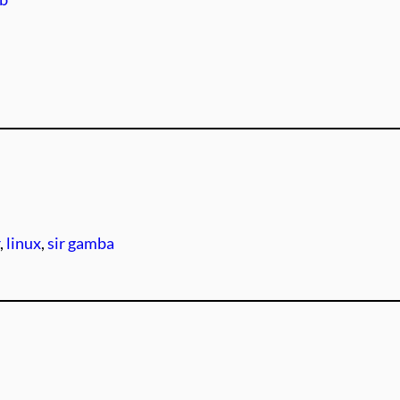
r
, 
linux
, 
sir gamba