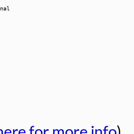
nal

 here for more info
)