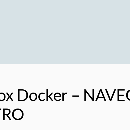
efox Docker – NA
TRO