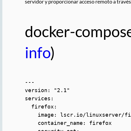
servidor y proporcionar acceso remoto a través
docker-compos
info
)
---

version: "2.1"

services:

  firefox:

    image: lscr.io/linuxserver/fi
    container_name: firefox
