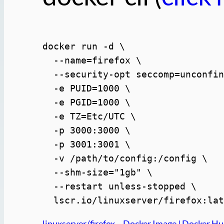
docker run -d \

  --name=firefox \

  --security-opt seccomp=unconfin
  -e PUID=1000 \

  -e PGID=1000 \

  -e TZ=Etc/UTC \

  -p 3000:3000 \

  -p 3001:3001 \

  -v /path/to/config:/config \

  --shm-size="1gb" \

  --restart unless-stopped \

  lscr.io/linuxserver/firefox:la
linuxserver/firefox – Docker Image | Docker H