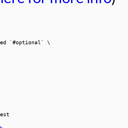
ed `#optional` \

test
ub