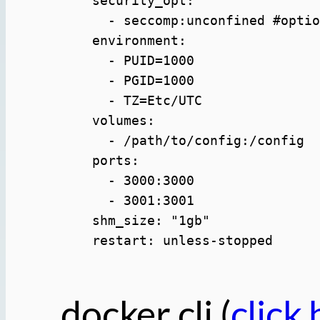
    security_opt:

      - seccomp:unconfined #optio
    environment:

      - PUID=1000

      - PGID=1000

      - TZ=Etc/UTC

    volumes:

      - /path/to/config:/config

    ports:

      - 3000:3000

      - 3001:3001

    shm_size: "1gb"

docker cli (
click