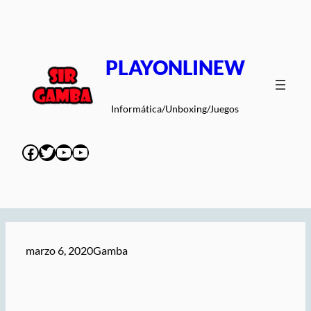
Saltar
al
contenido
PLAYONLINEW
Informática/Unboxing/Juegos
Facebook
Twitter
YouTube
YouTube
marzo 6, 2020
Gamba