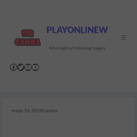
Saltar
al
contenido
PLAYONLINEW
Informática/Unboxing/Juegos
Facebook
Twitter
YouTube
YouTube
mayo 16, 2024
Gamba