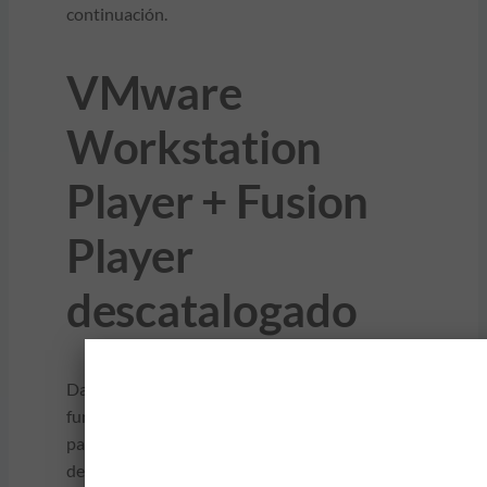
continuación.
VMware
Workstation
Player + Fusion
Player
descatalogado
Dado que nuestros productos Pro con todas las
funciones son gratuitos para uso personal y de
pago para uso comercial, estamos
descontinuando sus contrapartes menores