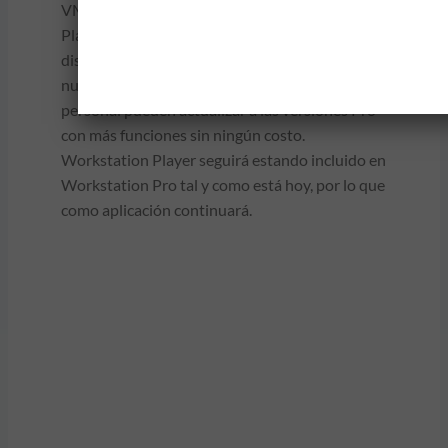
VMware Workstation Player y VMware Fusion
Player. En este momento ya no estarán
disponibles para su compra. Los usuarios de
nuestros productos de reproductores de uso
personal pueden actualizar a las versiones Pro
con más funciones sin ningún costo.
Workstation Player seguirá estando incluido en
Workstation Pro tal y como está hoy, por lo que
como aplicación continuará.