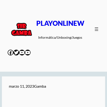
Saltar
al
contenido
PLAYONLINEW
Informática/Unboxing/Juegos
Facebook
Twitter
YouTube
YouTube
marzo 11, 2023
Gamba