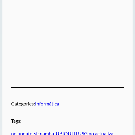
Categories:
Informática
Tags:
no update
, 
sir gamba
, 
UBIQUITI USG no actualiza
, 