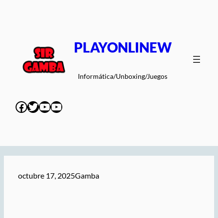
Saltar
al
contenido
PLAYONLINEW
Informática/Unboxing/Juegos
Facebook
Twitter
YouTube
YouTube
octubre 17, 2025
Gamba