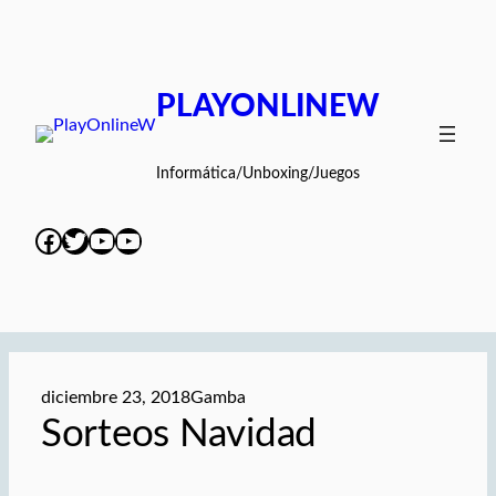
Saltar
al
contenido
PLAYONLINEW
Informática/Unboxing/Juegos
Facebook
Twitter
YouTube
YouTube
diciembre 23, 2018
Gamba
Sorteos Navidad