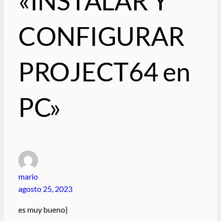
«INSTALAR Y
CONFIGURAR
PROJECT64 en
PC»
mario
agosto 25, 2023
es muy bueno}