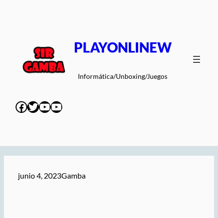
Saltar
al
contenido
PLAYONLINEW
Informática/Unboxing/Juegos
Facebook
Twitter
YouTube
YouTube
junio 4, 2023
Gamba