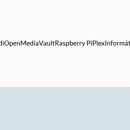
di
OpenMediaVault
Raspberry Pi
Plex
Informát