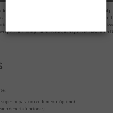
n de archivos basada en la tecnología de BitTorrent, ideal 
bicaciones. Instalar Resilio Sync en una Raspberry Pi permit
ridad, compartir archivos, o como un centro de sincronizac
berry Pi con Linux (usaremos
Raspberry Pi OS
, basado en 
s
nte:
 superior para un rendimiento óptimo)
vado debería funcionar)