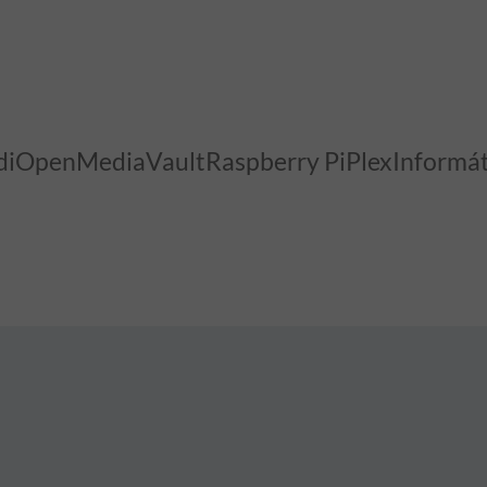
di
OpenMediaVault
Raspberry Pi
Plex
Informát