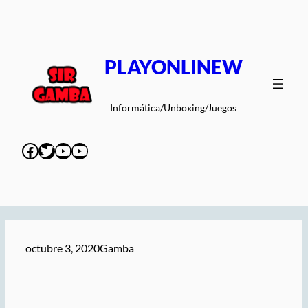
Saltar
al
contenido
PLAYONLINEW
Informática/Unboxing/Juegos
Facebook
Twitter
YouTube
YouTube
octubre 3, 2020
Gamba