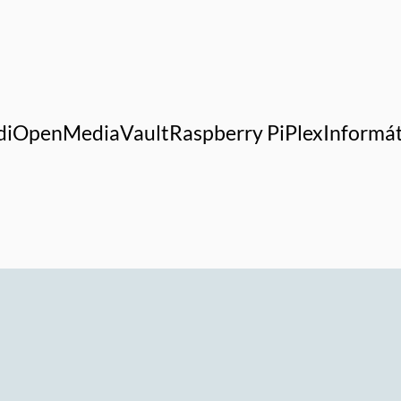
di
OpenMediaVault
Raspberry Pi
Plex
Informát