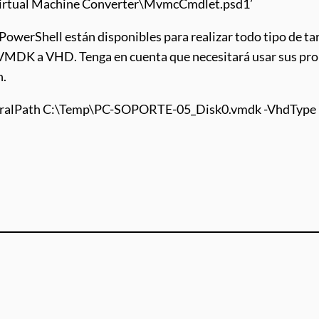
Virtual Machine Converter\MvmcCmdlet.psd1’
werShell están disponibles para realizar todo tipo de tare
MDK a VHD. Tenga en cuenta que necesitará usar sus propi
n.
eralPath C:\Temp\PC-SOPORTE-05_Disk0.vmdk -VhdType 