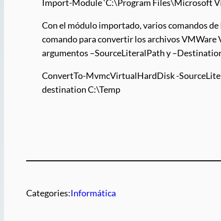
Import-Module ‘C:\Program Files\Microsoft 
Con el módulo importado, varios comandos de Po
comando para convertir los archivos VMWare V
argumentos –SourceLiteralPath y –Destinatio
ConvertTo-MvmcVirtualHardDisk -SourceLit
destination C:\Temp
Categories:
Informática