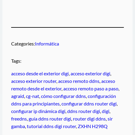
Categories:
Informática
Tags:
acceso desde el exterior digi
, 
acceso exterior digi
, 
acceso exterior router
, 
acceso remoto ddns
, 
acceso
remoto desde el exterior
, 
acceso remoto paso a paso
, 
agraid
, 
cg-nat
, 
cómo configurar ddns
, 
configuración
ddns para principiantes
, 
configurar ddns router digi
, 
configurar ip dinámica digi
, 
ddns router digi
, 
digi
, 
freedns
, 
guía ddns router digi
, 
router digi ddns
, 
sir
gamba
, 
tutorial ddns digi router
, 
ZXHN H298Q