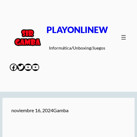
Saltar
al
contenido
PLAYONLINEW
Informática/Unboxing/Juegos
Facebook
Twitter
YouTube
YouTube
noviembre 16, 2024
Gamba