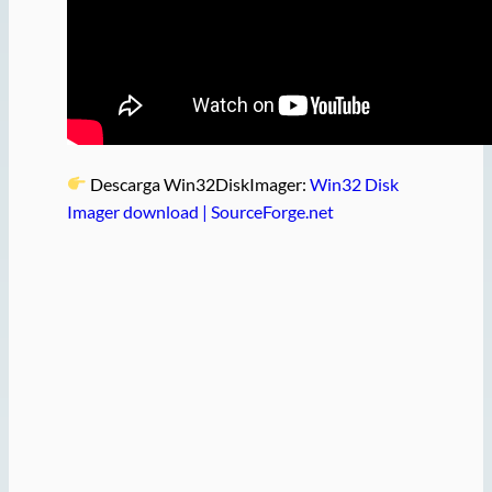
Descarga Win32DiskImager:
Win32 Disk
Imager download | SourceForge.net