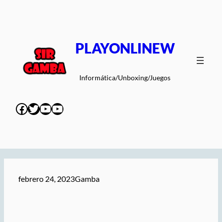
Saltar
al
contenido
PLAYONLINEW
Informática/Unboxing/Juegos
Facebook
Twitter
YouTube
YouTube
febrero 24, 2023
Gamba