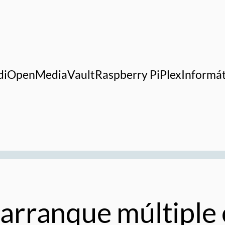
di
OpenMediaVault
Raspberry Pi
Plex
Informát
arranque múltiple