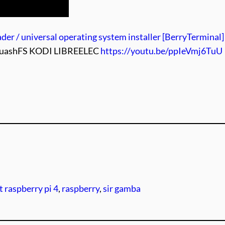
der / universal operating system installer [BerryTerminal]
quashFS KODI LIBREELEC
https://youtu.be/ppIeVmj6TuU
 raspberry pi 4
, 
raspberry
, 
sir gamba