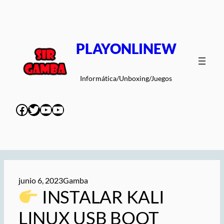
Saltar
al
contenido
PLAYONLINEW
Informática/Unboxing/Juegos
Facebook
Twitter
YouTube
YouTube
junio 6, 2023
Gamba
INSTALAR KALI
LINUX USB BOOT